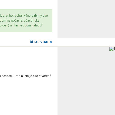
us, príbor, pohárik (nerozbitný ako
ľadom na počasie, účastnícky
tovosti) a hlavne dobrú náladu!
ČÍTAJ VIAC
oločnosti? Táto akcia je ako stvorená