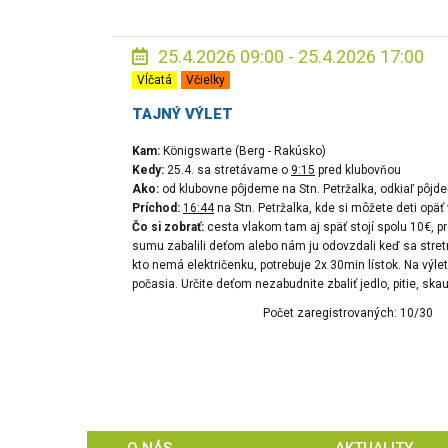
25.4.2026 09:00 - 25.4.2026 17:00
Vĺčatá
Včielky
TAJNÝ VÝLET
Kam:
Königswarte (Berg - Rakúsko)
Kedy:
25.4. sa stretávame o
9:15
pred klubovňou
Ako:
od klubovne pôjdeme na Stn. Petržalka, odkiaľ pôjd
Príchod:
16:44
na Stn. Petržalka, kde si môžete deti opäť
Čo si zobrať:
cesta vlakom tam aj späť stojí spolu 10€, pr
sumu zabalili deťom alebo nám ju odovzdali keď sa stre
kto nemá električenku, potrebuje 2x 30min lístok. Na výle
počasia. Určite deťom nezabudnite zbaliť jedlo, pitie, skau
Počet zaregistrovaných: 10/30