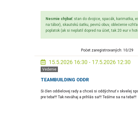
Nesmie chýbať:
stan do dvojice, spacák, karimatka, eš
na tábor), skautskú šatku, pevnú obuv, oblečenie vzh
poplatok (ak si neplatil dopred na účet, tak 20 eur v ho
Počet zaregistrovaných: 10/29
15.5.2026 16:30 - 17.5.2026 12:30
Vedenie
TEAMBUILDING ODDR
Si člen oddielovej rady a chceš si oddýchnuť v skvelej sp
pre teba!!! Tak neváhaj a prihlás sa!!! Tešíme sa na teba!!!