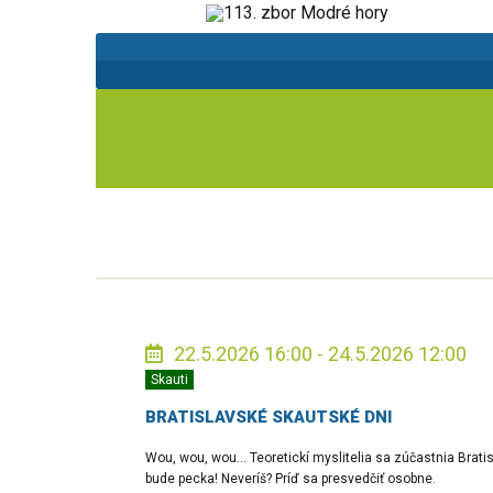
22.5.2026 16:00 - 24.5.2026 12:00
Skauti
BRATISLAVSKÉ SKAUTSKÉ DNI
Wou, wou, wou... Teoretickí myslitelia sa zúčastnia Brat
bude pecka! Neveríš? Príď sa presvedčiť osobne.