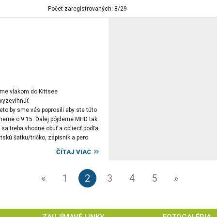
Počet zaregistrovaných: 8/29
eme vlakom do Kittsee
 vyzevihnúť
eto by sme vás poprosili aby ste túto
tneme o 9:15. Ďalej pôjdeme MHD tak
t sa treba vhodne obuť a obliecť podľa
tskú šatku/tričko, zápisník a pero.
ČÍTAJ VIAC
«
1
2
3
4
5
»