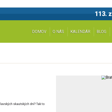
113. 
DOMOV
O NÁS
KALENDÁR
BLOG
islavských skautských dní? Tak to