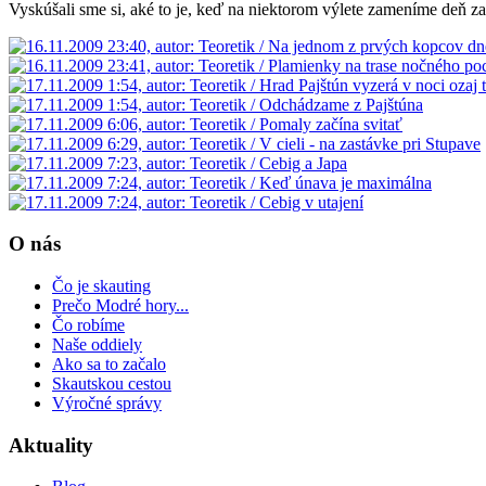
Vyskúšali sme si, aké to je, keď na niektorom výlete zameníme deň za
O nás
Čo je skauting
Prečo Modré hory...
Čo robíme
Naše oddiely
Ako sa to začalo
Skautskou cestou
Výročné správy
Aktuality