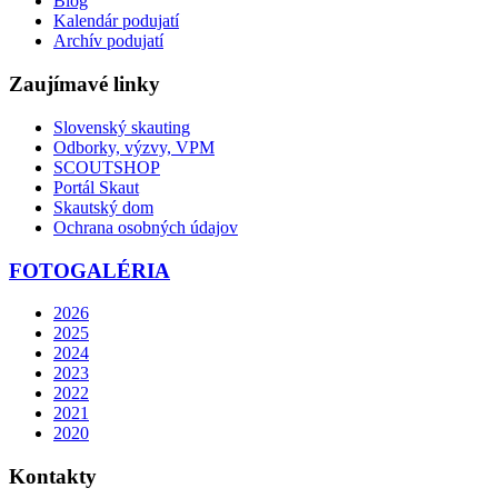
Blog
Kalendár podujatí
Archív podujatí
Zaujímavé linky
Slovenský skauting
Odborky, výzvy, VPM
SCOUTSHOP
Portál Skaut
Skautský dom
Ochrana osobných údajov
FOTOGALÉRIA
2026
2025
2024
2023
2022
2021
2020
Kontakty